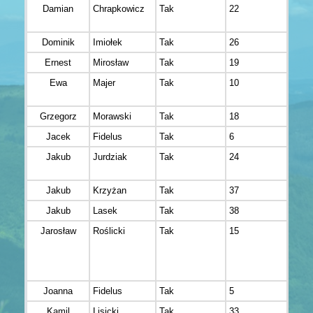
Damian
Chrapkowicz
Tak
22
Czec
Dzied
Dominik
Imiołek
Tak
26
Boch
Ernest
Mirosław
Tak
19
Krak
Ewa
Majer
Tak
10
Dobc
Grzegorz
Morawski
Tak
18
Wars
Jacek
Fidelus
Tak
6
Brze
Jakub
Jurdziak
Tak
24
Wroc
Jakub
Krzyżan
Tak
37
Jerz
Jakub
Lasek
Tak
38
Opol
Jarosław
Roślicki
Tak
15
Ozor
Joanna
Fidelus
Tak
5
Brze
Kamil
Lisicki
Tak
33
Czec