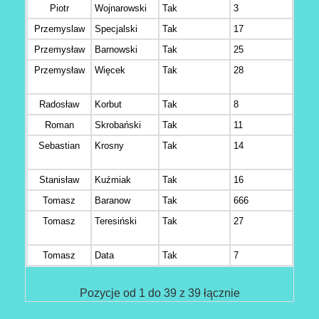
Piotr
Wojnarowski
Tak
3
Łąck
Przemyslaw
Specjalski
Tak
17
Gdań
Przemysław
Barnowski
Tak
25
Choc
Przemysław
Więcek
Tak
28
Kęty
Radosław
Korbut
Tak
8
SIED
Roman
Skrobański
Tak
11
Godz
Sebastian
Krosny
Tak
14
Miko
Stanisław
Kuźmiak
Tak
16
Żary
Tomasz
Baranow
Tak
666
Plate
Tomasz
Teresiński
Tak
27
Częs
Tomasz
Data
Tak
7
Żory
Pozycje od 1 do 39 z 39 łącznie