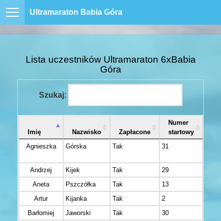
Ultramaraton Babia Góra
Lista uczestników Ultramaraton 6xBabia
Góra
Szukaj:
Numer
Imię
Nazwisko
Zapłacone
startowy
Mi
Agnieszka
Górska
Tak
31
ŻAR
Andrzej
Kijek
Tak
29
Pogo
Aneta
Pszczółka
Tak
13
Tarn
Artur
Kijanka
Tak
2
Zielo
Barłomiej
Jaworski
Tak
30
Miko