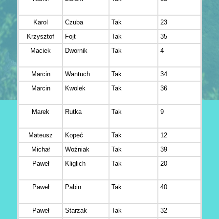
Dzied
Karol
Czuba
Tak
23
Wyso
Krzysztof
Fojt
Tak
35
Łazi
Maciek
Dwornik
Tak
4
Krak
Marcin
Wantuch
Tak
34
Chojn
Marcin
Kwolek
Tak
36
Tarn
Marek
Rutka
Tak
9
Pozn
Mateusz
Kopeć
Tak
12
Chec
Michał
Woźniak
Tak
39
Brze
Paweł
Kliglich
Tak
20
Stare
Paweł
Pabin
Tak
40
Grod
Wielk
Paweł
Starzak
Tak
32
Skaw