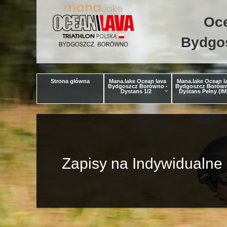
Oce
Bydgos
Strona główna
Mana.lake Ocean lava
Mana.lake Ocean l
Bydgoszcz Borówno -
Bydgoszcz Borówn
Dystans 1/2
Dystans Pełny (IM
Zapisy na Indywidualne 