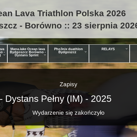
an Lava Triathlon Polska 2026
zcz - Borówno :: 23 sierpnia 202
ava
Mana.lake Ocean lava
Pho3nix duathlon
RELAYS
o -
Bydgoszcz Borówno -
Bydgoszcz
)
Dystans Sprint
Zapisy
- Dystans Pełny (IM) - 2025
Wydarzenie się zakończyło