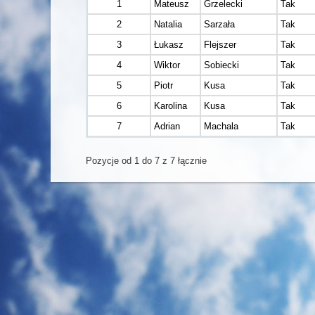
1
Mateusz
Grzelecki
Tak
2
Natalia
Sarzała
Tak
3
Łukasz
Flejszer
Tak
4
Wiktor
Sobiecki
Tak
5
Piotr
Kusa
Tak
6
Karolina
Kusa
Tak
7
Adrian
Machala
Tak
Pozycje od 1 do 7 z 7 łącznie