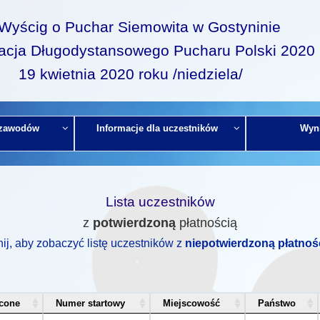
I Wyścig o Puchar Siemowita w Gostyninie
acja Długodystansowego Pucharu Polski 2020
19 kwietnia 2020 roku /niedziela/
 zawodów
Informacje dla uczestników
Wyni
Lista uczestników
z
potwierdzoną
płatnością
nij, aby zobaczyć listę uczestników z
niepotwierdzoną płatnoś
cone
Numer startowy
Miejscowość
Państwo