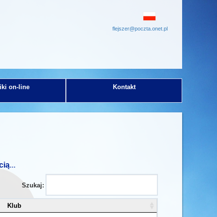
flejszer@poczta.onet.pl
ki on-line
Kontakt
cią
...
Szukaj:
Klub