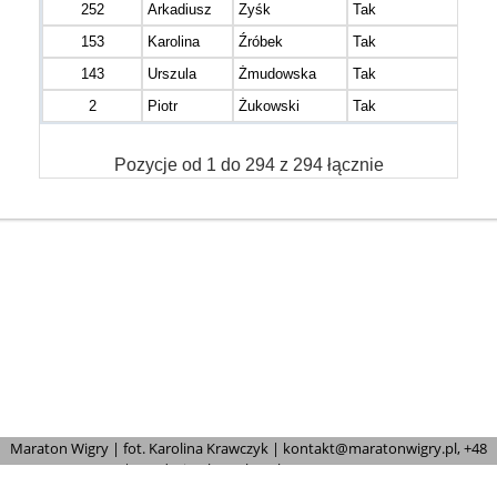
252
Arkadiusz
Zyśk
Tak
153
Karolina
Źróbek
Tak
143
Urszula
Żmudowska
Tak
2
Piotr
Żukowski
Tak
Pozycje od 1 do 294 z 294 łącznie
Maraton Wigry | fot. Karolina Krawczyk | kontakt@maratonwigry.pl, +48
883 886 219 | Fundacja Ultra, ul. Parkowa 19/14, 38-400 Krosno