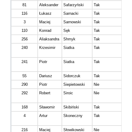
81
Aleksander
Safarzyński
Tak
116
Łukasz
Sarnacki
Tak
3
Maciej
Sarnowski
Tak
110
Konrad
Sęk
Tak
256
Aliaksandra
Shmyk
Tak
240
Krzesimir
Siatka
Tak
241
Piotr
Siatka
Tak
55
Dariusz
Sidorczuk
Tak
290
Piotr
Siepietowski
Nie
292
Robert
Siroic
Nie
168
Sławomir
Skibiński
Tak
4
Artur
Skoneczny
Tak
216
Maciej
Słowikowski
Nie