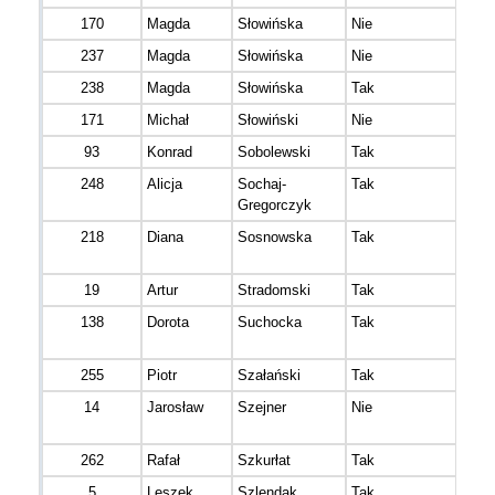
170
Magda
Słowińska
Nie
237
Magda
Słowińska
Nie
238
Magda
Słowińska
Tak
171
Michał
Słowiński
Nie
93
Konrad
Sobolewski
Tak
248
Alicja
Sochaj-
Tak
Gregorczyk
218
Diana
Sosnowska
Tak
19
Artur
Stradomski
Tak
138
Dorota
Suchocka
Tak
255
Piotr
Szałański
Tak
14
Jarosław
Szejner
Nie
262
Rafał
Szkurłat
Tak
5
Leszek
Szlendak
Tak