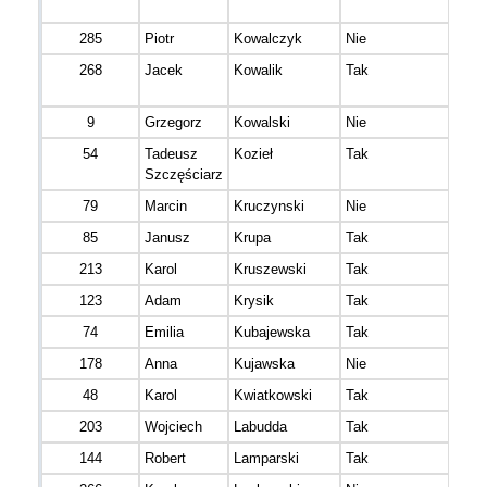
285
Piotr
Kowalczyk
Nie
268
Jacek
Kowalik
Tak
9
Grzegorz
Kowalski
Nie
54
Tadeusz
Kozieł
Tak
Szczęściarz
79
Marcin
Kruczynski
Nie
85
Janusz
Krupa
Tak
213
Karol
Kruszewski
Tak
123
Adam
Krysik
Tak
74
Emilia
Kubajewska
Tak
178
Anna
Kujawska
Nie
48
Karol
Kwiatkowski
Tak
203
Wojciech
Labudda
Tak
144
Robert
Lamparski
Tak