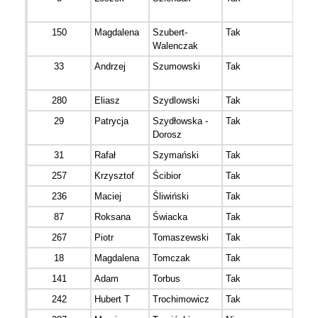
150
Magdalena
Szubert-
Tak
Walenczak
33
Andrzej
Szumowski
Tak
280
Eliasz
Szydlowski
Tak
29
Patrycja
Szydłowska -
Tak
Dorosz
31
Rafał
Szymański
Tak
257
Krzysztof
Ścibior
Tak
236
Maciej
Śliwiński
Tak
87
Roksana
Świacka
Tak
267
Piotr
Tomaszewski
Tak
18
Magdalena
Tomczak
Tak
141
Adam
Torbus
Tak
242
Hubert T
Trochimowicz
Tak