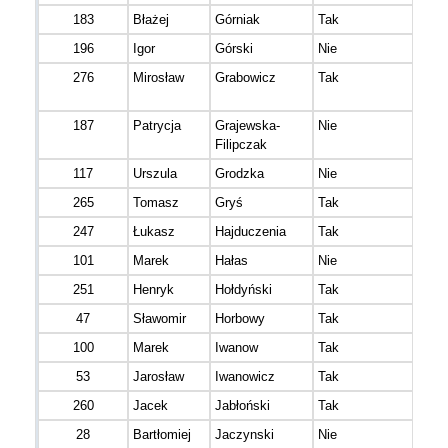
183
Błażej
Górniak
Tak
196
Igor
Górski
Nie
276
Mirosław
Grabowicz
Tak
187
Patrycja
Grajewska-
Nie
Filipczak
117
Urszula
Grodzka
Nie
265
Tomasz
Gryś
Tak
247
Łukasz
Hajduczenia
Tak
101
Marek
Hałas
Nie
251
Henryk
Hołdyński
Tak
47
Sławomir
Horbowy
Tak
100
Marek
Iwanow
Tak
53
Jarosław
Iwanowicz
Tak
260
Jacek
Jabłoński
Tak
28
Bartłomiej
Jaczynski
Nie