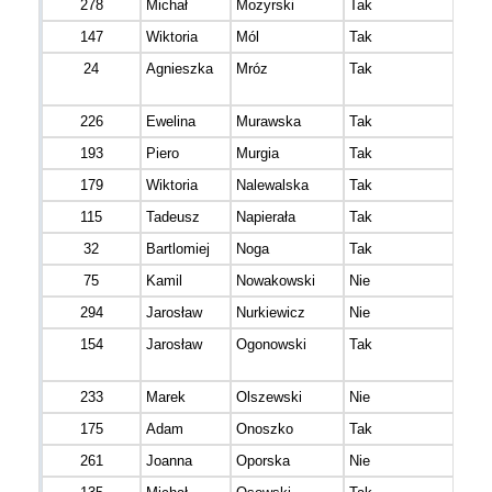
278
Michał
Mozyrski
Tak
147
Wiktoria
Mól
Tak
24
Agnieszka
Mróz
Tak
226
Ewelina
Murawska
Tak
193
Piero
Murgia
Tak
179
Wiktoria
Nalewalska
Tak
115
Tadeusz
Napierała
Tak
32
Bartlomiej
Noga
Tak
75
Kamil
Nowakowski
Nie
294
Jarosław
Nurkiewicz
Nie
154
Jarosław
Ogonowski
Tak
233
Marek
Olszewski
Nie
175
Adam
Onoszko
Tak
261
Joanna
Oporska
Nie