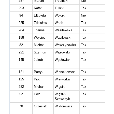
287
Marcin
Trzciński
Nie
293
Rafał
Tulicki
Tak
94
Elżbieta
Wòjcik
Nie
225
Zdzisław
Wach
Tak
284
Joanna
Wasilewska
Tak
188
Wojciech
Wasilewski
Tak
82
Michał
Wawrzynowicz
Tak
221
Szymon
Wąsowski
Tak
145
Jakub
Węcławiak
Tak
121
Patryk
Wienckiewicz
Tak
125
Piotr
Wiewiórka
Tak
282
Michał
Więsik
Tak
52
Ewa
Więsik-
Tak
Szewczyk
70
Grzesiek
Wiktorowicz
Tak