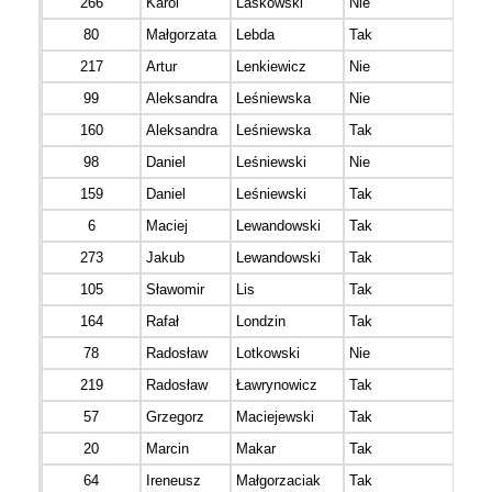
266
Karol
Laskowski
Nie
80
Małgorzata
Lebda
Tak
217
Artur
Lenkiewicz
Nie
99
Aleksandra
Leśniewska
Nie
160
Aleksandra
Leśniewska
Tak
98
Daniel
Leśniewski
Nie
159
Daniel
Leśniewski
Tak
6
Maciej
Lewandowski
Tak
273
Jakub
Lewandowski
Tak
105
Sławomir
Lis
Tak
164
Rafał
Londzin
Tak
78
Radosław
Lotkowski
Nie
219
Radosław
Ławrynowicz
Tak
57
Grzegorz
Maciejewski
Tak
20
Marcin
Makar
Tak
64
Ireneusz
Małgorzaciak
Tak