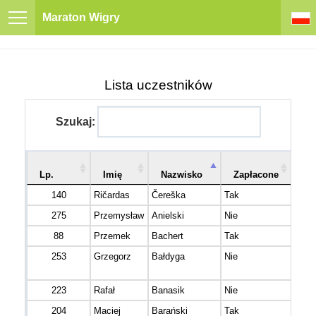
Maraton Wigry
Lista uczestników
Szukaj:
Nu
Lp.
Imię
Nazwisko
Zapłacone
st
140
Ričardas
Čereška
Tak
275
Przemysław
Anielski
Nie
88
Przemek
Bachert
Tak
253
Grzegorz
Bałdyga
Nie
223
Rafał
Banasik
Nie
204
Maciej
Barański
Tak