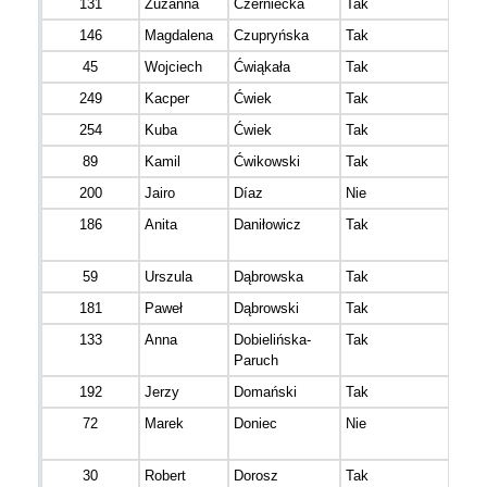
131
Zuzanna
Czerniecka
Tak
146
Magdalena
Czupryńska
Tak
45
Wojciech
Ćwiąkała
Tak
249
Kacper
Ćwiek
Tak
254
Kuba
Ćwiek
Tak
89
Kamil
Ćwikowski
Tak
200
Jairo
Díaz
Nie
186
Anita
Daniłowicz
Tak
59
Urszula
Dąbrowska
Tak
181
Paweł
Dąbrowski
Tak
133
Anna
Dobielińska-
Tak
Paruch
192
Jerzy
Domański
Tak
72
Marek
Doniec
Nie
30
Robert
Dorosz
Tak