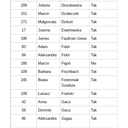
209
Jolanta
Drozdowska
Tak
151
Marcin
Dzideczek
Tak
271
Małgorzata
Dzikoń
Tak
17
Joanna
Ewertowska
Tak
190
James
Faulkner-Jones
Tak
83
Adam
Fidot
Tak
84
Aleksandra
Fidot
Tak
180
Marcin
Figoń
Nie
109
Barbara
Fischbach
Tak
245
Beata
Foremniak
Tak
Szadura
108
Łukasz
Frański
Tak
42
Anna
Gaca
Tak
58
Dominik
Gaca
Tak
86
Aleksandra
Gagas
Tak