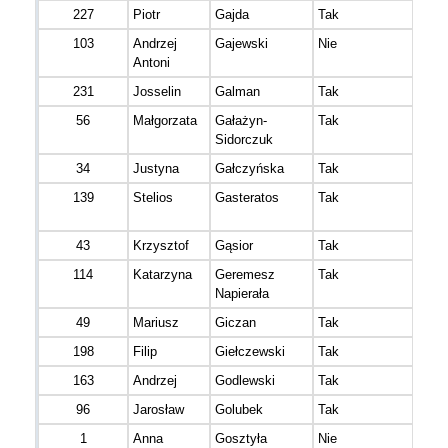
227
Piotr
Gajda
Tak
103
Andrzej
Gajewski
Nie
Antoni
231
Josselin
Galman
Tak
56
Małgorzata
Gałażyn-
Tak
Sidorczuk
34
Justyna
Gałczyńska
Tak
139
Stelios
Gasteratos
Tak
43
Krzysztof
Gąsior
Tak
114
Katarzyna
Geremesz
Tak
Napierała
49
Mariusz
Giczan
Tak
198
Filip
Giełczewski
Tak
163
Andrzej
Godlewski
Tak
96
Jarosław
Golubek
Tak
1
Anna
Gosztyła
Nie