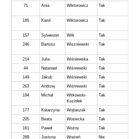
71
Ania
Wiktorowicz
Tak
185
Karol
Wiktorowicz
Tak
157
Sylwester
Wilk
Tak
246
Bartosz
Wiszniewski
Tak
214
Julia
Wiśniewska
Tak
44
Natanael
Wiśniewski
Tak
149
Jakub
Wiśniewski
Tak
263
Andrzej
Wiśniewski
Tak
194
Michał
Witkowski-
Tak
Koziołek
177
Katarzyna
Wojtaszek
Tak
205
Beata
Wosiecka
Tak
161
Paweł
Woźny
Tak
289
Justyna
Wrażeń
Nie