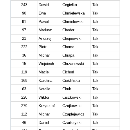
243
Dawid
Cegiełka
Tak
90
Ewa
Chmielewska
Tak
91
Pawel
Chmielewski
Tak
97
Mariusz
Chodor
Tak
21
Andrzej
Chojnowski
Tak
222
Piotr
Choma
Tak
36
Michał
Chrapa
Tak
15
Wojciech
Chrzanowski
Tak
119
Maciej
Cichoń
Tak
169
Karolina
Cieślińska
Tak
63
Natalia
Ciruk
Tak
220
Wiktor
Ciszkowski
Tak
279
Krzysztof
Czajkowski
Tak
112
Michał
Czaplejewicz
Tak
46
Daniel
Czartoryski
Tak