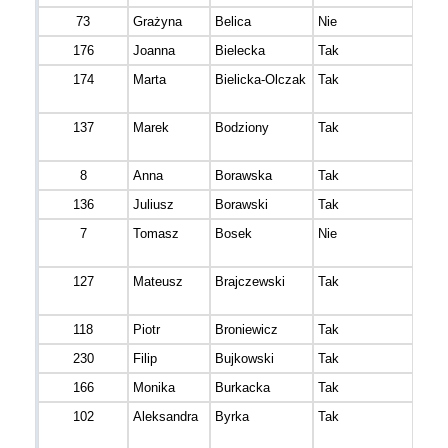
73
Grażyna
Belica
Nie
176
Joanna
Bielecka
Tak
174
Marta
Bielicka-Olczak
Tak
137
Marek
Bodziony
Tak
8
Anna
Borawska
Tak
136
Juliusz
Borawski
Tak
7
Tomasz
Bosek
Nie
127
Mateusz
Brajczewski
Tak
118
Piotr
Broniewicz
Tak
230
Filip
Bujkowski
Tak
166
Monika
Burkacka
Tak
102
Aleksandra
Byrka
Tak