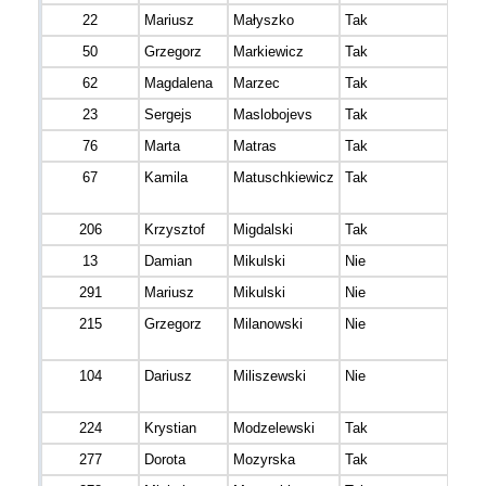
22
Mariusz
Małyszko
Tak
50
Grzegorz
Markiewicz
Tak
62
Magdalena
Marzec
Tak
23
Sergejs
Maslobojevs
Tak
76
Marta
Matras
Tak
67
Kamila
Matuschkiewicz
Tak
206
Krzysztof
Migdalski
Tak
13
Damian
Mikulski
Nie
291
Mariusz
Mikulski
Nie
215
Grzegorz
Milanowski
Nie
104
Dariusz
Miliszewski
Nie
224
Krystian
Modzelewski
Tak
277
Dorota
Mozyrska
Tak