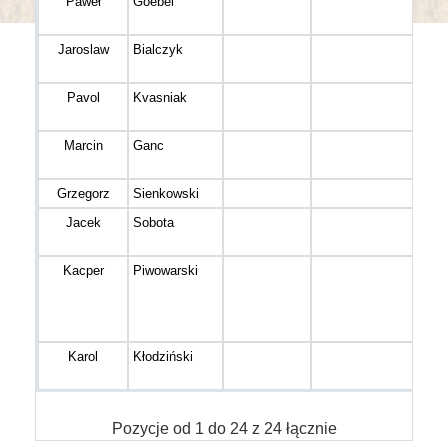
Paweł
Goebel
M 3
Jaroslaw
Bialczyk
M 4
Pavol
Kvasniak
M 3
Marcin
Ganc
M 4
Grzegorz
Sienkowski
M 3
Jacek
Sobota
M 4
Kacper
Piwowarski
M 3
Karol
Kłodziński
M 4
Pozycje od 1 do 24 z 24 łącznie