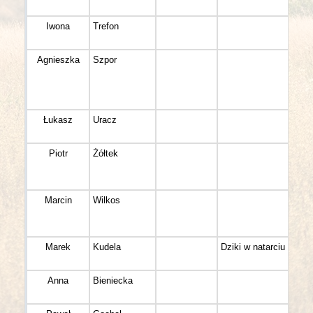
Iwona
Trefon
K 3
Agnieszka
Szpor
K 4
Łukasz
Uracz
M 4
Piotr
Żółtek
M 5
Marcin
Wilkos
M 4
Marek
Kudela
Dziki w natarciu
M 3
Anna
Bieniecka
K 4