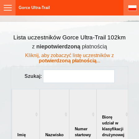
Gorce Ultra-Trail
Lista uczestników Gorce Ultra-Trail 102km
z
niepotwierdzoną
płatnością
Kliknij, aby zobaczyć listę uczestników z
potwierdzoną płatnością
...
Szukaj:
Biorę
udział w
Numer
klasyfikacji
Imię
Nazwisko
startowy
drużynowej
K