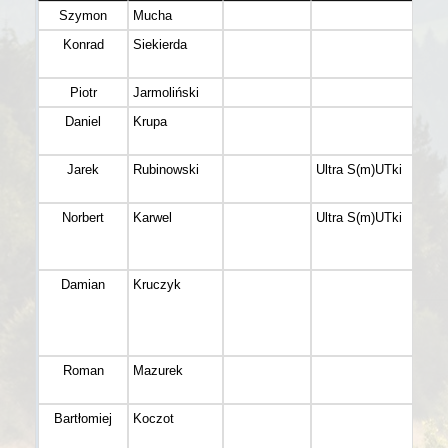
Szymon
Mucha
M 3
Konrad
Siekierda
M 3
Piotr
Jarmoliński
M 4
Daniel
Krupa
M 4
Jarek
Rubinowski
Ultra S(m)UTki
M 4
Norbert
Karwel
Ultra S(m)UTki
M 4
Damian
Kruczyk
M 3
Roman
Mazurek
M 4
Bartłomiej
Koczot
M 3