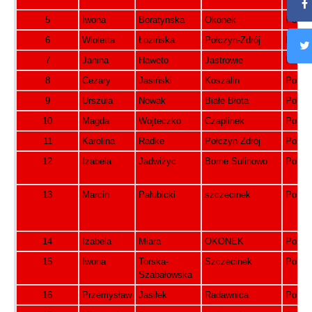
5
Iwona
Boratynska
Okonek
Polsk
6
Wioletta
Łozińska
Połczyn-Zdrój
Polsk
7
Janina
Haweto
Jastrowie
Polsk
8
Cezary
Jasiński
Koszalin
Polsk
9
Urszula
Nowak
Białe Błota
Polsk
10
Magda
Wojteczko
Czaplinek
Polsk
11
Karolina
Radke
Połczyn Zdrój
Polsk
12
Izabela
Jadwiżyc
Borne Sulinowo
Polsk
13
Marcin
Pałubicki
szczecinek
Polsk
14
Izabela
Miara
OKONEK
Polsk
15
Iwona
Torska-
Szczecinek
Polsk
Szabałowska
16
Przemysław
Jasiłek
Radawnica
Polsk