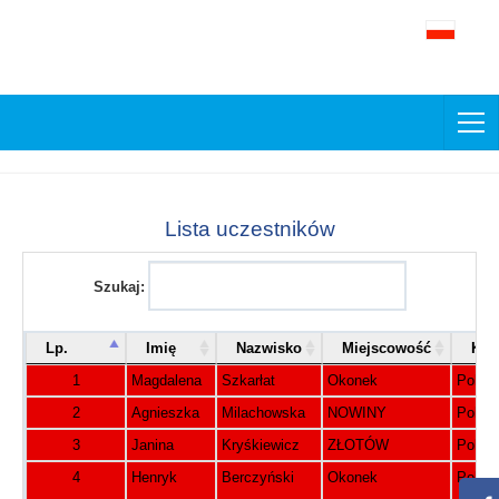
Lista uczestników
Szukaj:
Lp.
Imię
Nazwisko
Miejscowość
Kraj
1
Magdalena
Szkarłat
Okonek
Polsk
2
Agnieszka
Milachowska
NOWINY
Polsk
3
Janina
Kryśkiewicz
ZŁOTÓW
Polsk
4
Henryk
Berczyński
Okonek
Polsk