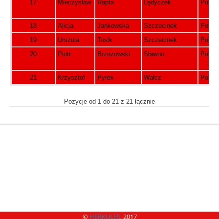
17
Mieczysław
Rapta
Lędyczek
Polsk
18
Alicja
Jankowska
Szczecinek
Polsk
19
Urszula
Tosik
Szczecinek
Polsk
20
Piotr
Brzozowski
Sławno
Polsk
21
Krzysztof
Pyrek
Wałcz
Polsk
Pozycje od 1 do 21 z 21 łącznie
©
HERKULES
, 2017