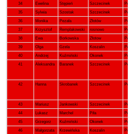
34
Ewelina
Stępień
Szczecinek
Pols
35
Sylwia
Szostak
Szczecinek
Pols
36
Monika
Pezała
Złotów
Pols
37
Krzysztof
Remplakowski
rosnowo
Pols
38
Ewa
Borkowska
Złotow
Pols
39
Olga
Gzela
Koszalin
Pols
40
Andrzej
Kuźmiński
Okonek
Pols
41
Aleksandra
Baranek
Szczecinek
Pols
42
Hanna
Skrobanek
Szczecinek
Pols
43
Mariusz
Jankowski
Szczecinek
Pols
44
Lukasz
Marchel
Piła
Pols
45
Grzegorz
Kuźmiński
Okonek
Pols
46
Małgorzata
Krzewińska
Koszalin
Pols