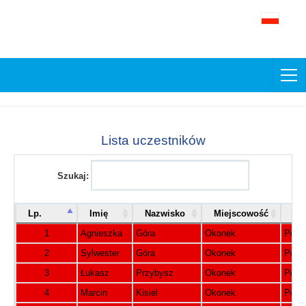
Lista uczestników
Szukaj:
Lp.
Imię
Nazwisko
Miejscowość
Kra
1
Agnieszka
Góra
Okonek
Pols
2
Sylwester
Góra
Okonek
Pols
3
Łukasz
Przybysz
Okonek
Pols
4
Marcin
Kisiel
Okonek
Pols