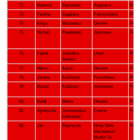
72
Mateusz
Dajnowski
Angowice
Pols
73
Paulina
Zagalska
PołczynZdrój
Pols
74
Kinga
Mickiewicz
Okonek
Pols
75
Michał
Pawłowski
Jastrowie
Pols
76
Paweł
Jaskółka-
Lotyń
Pols
Stanisz
77
Miłosz
Karaś
Okonek
Pols
78
Joanna
Kuklinska
Przechlewo
Pols
79
Maciej
Kuklinski
miroszewo
Pols
80
Rafał
Mikita
Okonek
Pols
81
Agnieszka
Jesionowska-
Czarne
Pols
Łaskawiec
82
Jan
Rapinczuk
Nowy Dwór
Pols
Mazowiecki-
Modlin Tw.