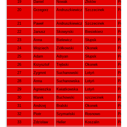
19
Daniel
Nowak
Złotów
Pols
20
Grzegorz
Andruszkiewicz
Szczecinek
Pols
21
Paweł
Andruszkiewicz
Szczecinek
Pols
22
Janusz
Skowyrski
Biesiekierz
Pols
23
Anna
Bielewicz
Słupsk
Pols
24
Wojciech
Ziółkowski
Okonek
Pols
25
Adam
Adryan
Słupsk
Pols
26
Krzysztof
Trębski
Okonek
Pols
27
Zygmnt
Suchanowski
Lotyń
Pols
28
Anna
Suchanowska
Lotyń
Pols
29
Agnieszka
Kwiatkowska
Lotyń
Pols
30
Marek
Buchowski
szczecinek
Pols
31
Andrzej
Bralski
Okonek
Pols
32
Piotr
Szymański
Rosnowo
Pols
33
Zdzisław
Heller
Koszalin
Pols