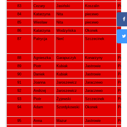
83
Cezary
Jasiński
Koszalin
Pols
84
Katarzyna
Nita
piecewo
Pols
85
Wiesław
Nita
piecewo
Pols
86
Katarzyna
Wodzyńska
Okonek
Pols
87
Patrycja
Nerć
Szczecinek
Pols
88
Agnieszka
Garapuczyk
Konarzyny
Pols
89
Piotr
Kubiak
Jastrowie
Pols
90
Daniek
Kubiak
Jastrowie
Pols
91
Joanna
Jaroszewicz
Jaraczewo
Pols
92
Andrzej
Jaroszewicz
Jaraczewo
Pols
93
Piotr
Żyjewski
Szczecinek
Pols
94
Adam
Szordykowski
Okonek
Pols
95
Anna
Mazur
Jastrowie
Pols