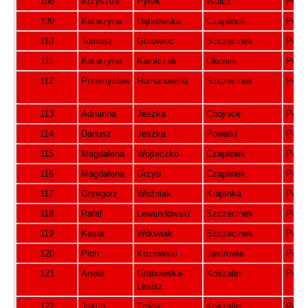
108
Krzysztof
Pyrek
Wałcz
Pols
109
Katarzyna
Dąbrowska
Czaplinek
Pols
110
Tomasz
Gotowiec
Szczecinek
Pols
111
Katarzyna
Karolczak
Okonek
Pols
112
Przemysław
Romanowski
Szczecinek
Pols
113
Adrianna
Jeszka
Chojnice
Pols
114
Dariusz
Jeszka
Powałki
Pols
115
Magdalena
Wojteczko
Czaplinek
Pols
116
Magdalena
Grzyb
Czaplinek
Pols
117
Grzegorz
Woźniak
Krajenka
Pols
118
Rafał
Lewandowski
Szczecinek
Pols
119
Kasia
Wdowiak
Szczecinek
Pols
120
Piotr
Kozłowski
Jastrowie
Pols
121
Aneta
Grabowska-
Koszalin
Pols
Lesisz
122
Jakub
Trojak
Koszalin
Pols