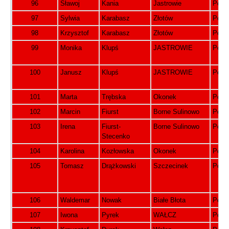
96
Sławoj
Kania
Jastrowie
Pols
97
Sylwia
Karabasz
Złotów
Pols
98
Krzysztof
Karabasz
Złotów
Pols
99
Monika
Klupś
JASTROWIE
Pols
100
Janusz
Klupś
JASTROWIE
Pols
101
Marta
Trębska
Okonek
Pols
102
Marcin
Fiurst
Borne Sulinowo
Pols
103
Irena
Fiurst-
Borne Sulinowo
Pols
Stecenko
104
Karolina
Kozłowska
Okonek
Pols
105
Tomasz
Drążkowski
Szczecinek
Pols
106
Waldemar
Nowak
Białe Błota
Pols
107
Iwona
Pyrek
WAŁCZ
Pols