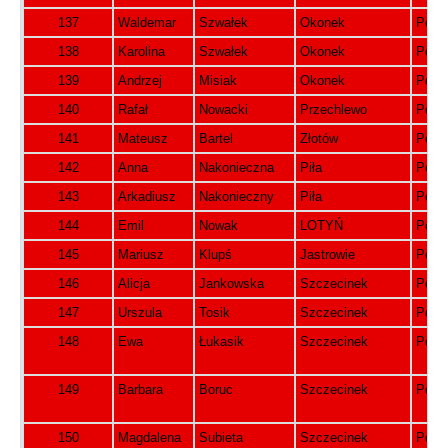
137
Waldemar
Szwałek
Okonek
Pols
138
Karolina
Szwałek
Okonek
Pols
139
Andrzej
Misiak
Okonek
Pols
140
Rafał
Nowacki
Przechlewo
Pols
141
Mateusz
Bartel
Złotów
Pols
142
Anna
Nakonieczna
Piła
Pols
143
Arkadiusz
Nakonieczny
Piła
Pols
144
Emil
Nowak
LOTYŃ
Pols
145
Mariusz
Klupś
Jastrowie
Pols
146
Alicja
Jankowska
Szczecinek
Pols
147
Urszula
Tosik
Szczecinek
Pols
148
Ewa
Łukasik
Szczecinek
Pols
149
Barbara
Boruc
Szczecinek
Pols
150
Magdalena
Subieta
Szczecinek
Pols