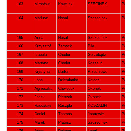
163
Mirosław
Kowalski
SZECINEK
Pols
164
Mariusz
Nosal
Szczecinek
Pols
165
Anna
Nosal
Szczecinek
Pols
166
Krzysztof
Zarbock
Piła
Pols
167
Izabela
Chodor
Gorzebądz
Pols
168
Martyna
Chodor
Koszalin
Pols
169
Krystyna
Barton
Przechlewo
Pols
170
Ilona
Dziemianko
Kołacz
Pols
171
Agnieszka
Chwieduk
Okonek
Pols
172
Jacek
Pietrzak
Okonek
Pols
173
Radosław
Raszpla
KOSZALIN
Pols
174
Daniel
Thomas
Jastrowie
Pols
175
Marek
Płatosz
Szczecinek
Pols
176
Adam
Pokusa
Lotyń
Pols