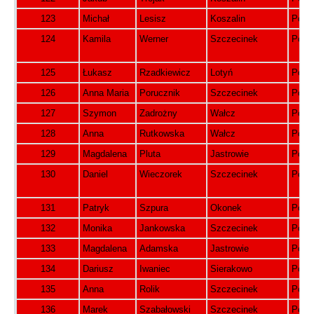
123
Michał
Lesisz
Koszalin
Pols
124
Kamila
Werner
Szczecinek
Pols
125
Łukasz
Rzadkiewicz
Lotyń
Pols
126
Anna Maria
Porucznik
Szczecinek
Pols
127
Szymon
Zadrożny
Wałcz
Pols
128
Anna
Rutkowska
Wałcz
Pols
129
Magdalena
Pluta
Jastrowie
Pols
130
Daniel
Wieczorek
Szczecinek
Pols
131
Patryk
Szpura
Okonek
Pols
132
Monika
Jankowska
Szczecinek
Pols
133
Magdalena
Adamska
Jastrowie
Pols
134
Dariusz
Iwaniec
Sierakowo
Pols
135
Anna
Rolik
Szczecinek
Pols
136
Marek
Szabałowski
Szczecinek
Pols