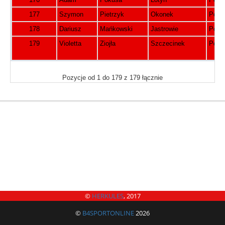
177
Szymon
Pietrzyk
Okonek
Pols
178
Dariusz
Mańkowski
Jastrowie
Pols
179
Violetta
Ziojła
Szczecinek
Pols
Pozycje od 1 do 179 z 179 łącznie
©
HERKULES
, 2017
©
B4SPORTONLINE
2026