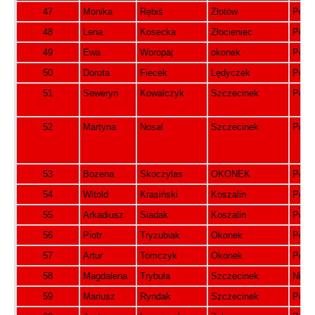
47
Monika
Rębiś
Złotów
Pols
48
Lena
Kosecka
Złocieniec
Pols
49
Ewa
Woropaj
okonek
Pols
50
Dorota
Fiecek
Lędyczek
Pols
51
Seweryn
Kowalczyk
Szczecinek
Pols
52
Martyna
Nosal
Szczecinek
Pols
53
Bozena
Skoczylas
OKONEK
Pols
54
Witold
Krasiński
Koszalin
Pols
55
Arkadiusz
Siadak
Koszalin
Pols
56
Piotr
Tryzubiak
Okonek
Pols
57
Artur
Tomczyk
Okonek
Pols
58
Magdalena
Trybuła
Szczecinek
Niem
59
Mariusz
Ryndak
Szczecinek
Pols