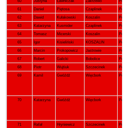
60
Justyna
Ławniczak
Zakrzewo
Pols
61
Daniel
Piętosa
Czaplinek
Pols
62
Dawid
Kułakowski
Koszalin
Pols
63
Katarzyna
Kusmider
Czaplinek
Pols
64
Tomasz
Micerski
Koszalin
Pols
65
Igor
Kisieliński
KOSZALIN
Pols
66
Marcin
Prokopowicz
Jastrowie
Pols
67
Robert
Galicki
Bobolice
Pols
68
Piotr
Wujtiuk
Szczecinek
Pols
69
Kamil
Gwóźdź
Więcbork
Pols
70
Katarzyna
Gwóźdź
Więcbork
Pols
71
Rafał
Hryniewicz
Szczecinek
Pols