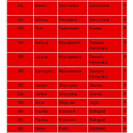
151
Marcin
Szymański
Szczecinek
Pols
152
Monika
Fiłonowicz
Szczecinek
Pols
153
Piotr
Zawinowski
Pniewo
Pols
154
Andrzej
Maciejewski
Drawsko
Pols
Pomorskie
155
Lucyna
Maciejewska
Drawsko
Pols
Pomorskie
156
Katarzyna
Maciejewska
Drawsko
Pols
Pomorskie
157
Henryk
Skoczylas
Okonek
Pols
158
Henryk
Skoczylas
Okonek
Pols
159
Anna
Wojtynek
Lotyń
Pols
160
Paulina
Krystosik
Białogard
Pols
161
Paulina
Krystosik
Białogard
Pols
162
Robert
Pluta
Jastrowie
Pols