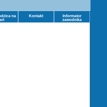
odzica na
Kontakt
Informator
art
zawodnika