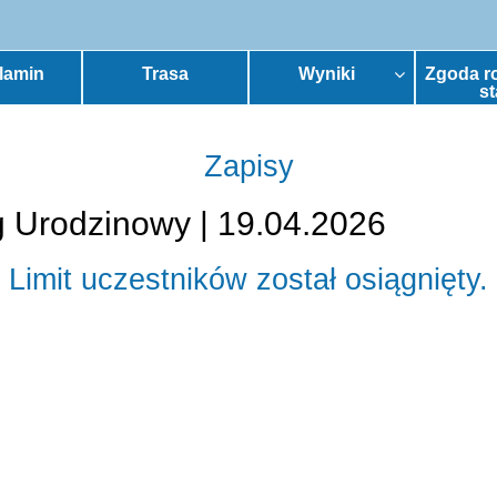
lamin
Trasa
Wyniki
Zgoda r
st
Zapisy
g Urodzinowy | 19.04.2026
Limit uczestników został osiągnięty.