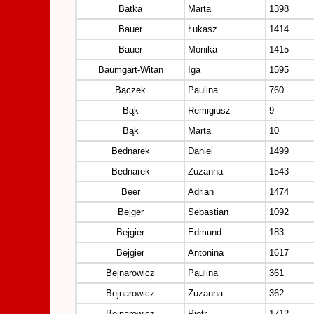
Batka
Marta
1398
Bauer
Łukasz
1414
Bauer
Monika
1415
Baumgart-Witan
Iga
1595
Bączek
Paulina
760
Bąk
Remigiusz
9
Bąk
Marta
10
Bednarek
Daniel
1499
Bednarek
Zuzanna
1543
Beer
Adrian
1474
Bejger
Sebastian
1092
Bejgier
Edmund
183
Bejgier
Antonina
1617
Bejnarowicz
Paulina
361
Bejnarowicz
Zuzanna
362
Bejnarowicz
Piotr
1712