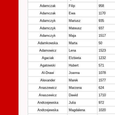
Adamczak
Filip
958
Adamczak
Ewa
1170
Adamczyk
Mariusz
935
Adamczyk
Mateusz
937
Adamczyk
Maja
1517
Adamkowska
Marta
50
Adamowicz
Lena
1523
Agaciak
Elzbieta
1232
Agatowski
Hubert
571
Al-Drawi
Joanna
1078
Alexander
Marek
1577
Anaszewicz
Marzena
624
Anaszewicz
Dawid
1710
Andrzejewska
Julia
972
Andrzejewska
Magdalena
1020