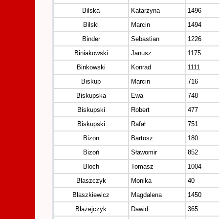
Bilska
Katarzyna
1496
Bilski
Marcin
1494
Binder
Sebastian
1226
Biniakowski
Janusz
1175
Binkowski
Konrad
1111
Biskup
Marcin
716
Biskupska
Ewa
748
Biskupski
Robert
477
Biskupski
Rafał
751
Bizon
Bartosz
180
Bizoń
Sławomir
852
Bloch
Tomasz
1004
Błaszczyk
Monika
40
Błaszkiewicz
Magdalena
1450
Błażejczyk
Dawid
365