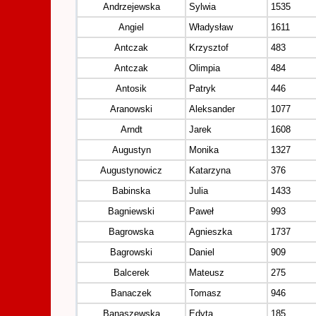
Andrzejewska
Sylwia
1535
Angiel
Władysław
1611
Antczak
Krzysztof
483
Antczak
Olimpia
484
Antosik
Patryk
446
Aranowski
Aleksander
1077
Arndt
Jarek
1608
Augustyn
Monika
1327
Augustynowicz
Katarzyna
376
Babinska
Julia
1433
Bagniewski
Paweł
993
Bagrowska
Agnieszka
1737
Bagrowski
Daniel
909
Balcerek
Mateusz
275
Banaczek
Tomasz
946
Banaszewska
Edyta
185