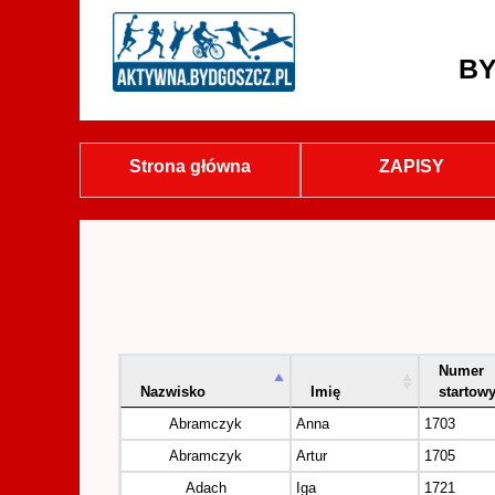
BY
Strona główna
ZAPISY
Numer
Nazwisko
Imię
startow
Abramczyk
Anna
1703
Abramczyk
Artur
1705
Adach
Iga
1721