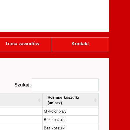
Trasa zawodów
Kontakt
Szukaj:
Rozmiar koszulki
(unisex)
M -kolor biały
Bez koszulki
Bez koszulki