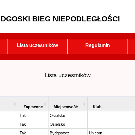
DGOSKI BIEG NIEPODLEGŁOŚCI
Lista uczestników
Regulamin
Lista uczestników
y
Zapłacone
Miejscowość
Klub
Tak
Osielsko
Tak
Osielsko
Tak
Bydgoszcz
Unicorn