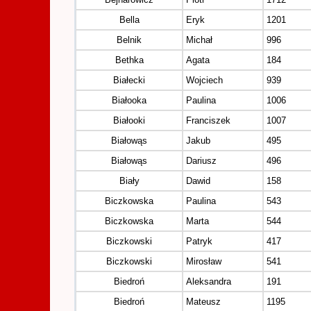
Bella
Eryk
1201
Belnik
Michał
996
Bethka
Agata
184
Białecki
Wojciech
939
Białooka
Paulina
1006
Białooki
Franciszek
1007
Białowąs
Jakub
495
Białowąs
Dariusz
496
Biały
Dawid
158
Biczkowska
Paulina
543
Biczkowska
Marta
544
Biczkowski
Patryk
417
Biczkowski
Mirosław
541
Biedroń
Aleksandra
191
Biedroń
Mateusz
1195