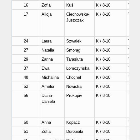
16
Zofia
Kuś
K / 8-10
Tak
17
Alicja
Ciechowska-
K / 8-10
Tak
Juszczak
24
Laura
Szwałek
K / 8-10
Tak
27
Natalia
Smorąg
K / 8-10
Tak
29
Zarina
Tarasiuta
K / 8-10
Tak
37
Ewa
Łomczyńska
K / 8-10
Tak
48
Michalina
Chochel
K / 8-10
Tak
52
Amelia
Nowicka
K / 8-10
Tak
56
Diana-
Prokopiv
K / 8-10
Tak
Daniela
60
Anna
Kopacz
K / 8-10
Tak
61
Zofia
Dorobiała
K / 8-10
Tak