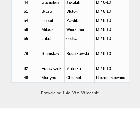
44
Stanisław
Jakubik
M / 8-10
Tak
51
Błażej
Dłutek
M / 8-10
Tak
54
Hubert
Pawlik
M / 8-10
Tak
58
Miłosz
Wierzchoń
M / 8-10
Tak
66
Jakub
Łódka
M / 8-10
Tak
76
Stanisław
Rudnikowski
M / 8-10
Tak
82
Franciszek
Materka
M / 8-10
Tak
49
Martyna
Chochel
Niezdefiniowana
Tak
Pozycje od 1 do 88 z 88 łącznie