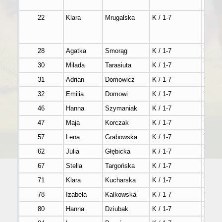
22
Klara
Mrugalska
K / 1-7
Tak
28
Agatka
Smorąg
K / 1-7
Tak
30
Milada
Tarasiuta
K / 1-7
Tak
31
Adrian
Domowicz
K / 1-7
Tak
32
Emilia
Domowi
K / 1-7
Tak
46
Hanna
Szymaniak
K / 1-7
Tak
47
Maja
Korczak
K / 1-7
Tak
57
Lena
Grabowska
K / 1-7
Tak
62
Julia
Głębicka
K / 1-7
Tak
67
Stella
Targońska
K / 1-7
Tak
71
Klara
Kucharska
K / 1-7
Tak
78
Izabela
Kalkowska
K / 1-7
Tak
80
Hanna
Dziubak
K / 1-7
Tak