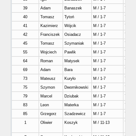
39
Adam
Banaszek
M / 1-7
Tak
40
Tomasz
Tytoń
M / 1-7
Tak
41
Kazimierz
Wójcik
M / 1-7
Tak
42
Franciszek
Osiadacz
M / 1-7
Tak
45
Tomasz
Szymaniak
M / 1-7
Tak
55
Wojciech
Pawlik
M / 1-7
Tak
64
Roman
Matysek
M / 1-7
Tak
69
Adam
Bara
M / 1-7
Tak
73
Mateusz
Kuryło
M / 1-7
Tak
75
Szymon
Dwornikowski
M / 1-7
Tak
79
Marcel
Dziubak
M / 1-7
Tak
83
Leon
Materka
M / 1-7
Tak
85
Grzegorz
Szadzewicz
M / 1-7
Tak
1
Oliwier
Koszyk
M / 11-13
Tak