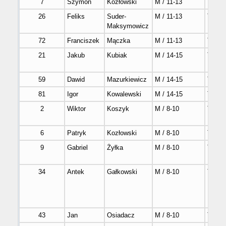
7
Szymon
Kozłowski
M / 11-13
Tak
26
Feliks
Suder-
M / 11-13
Tak
Maksymowicz
72
Franciszek
Mączka
M / 11-13
Tak
21
Jakub
Kubiak
M / 14-15
Tak
59
Dawid
Mazurkiewicz
M / 14-15
Tak
81
Igor
Kowalewski
M / 14-15
Tak
2
Wiktor
Koszyk
M / 8-10
Tak
6
Patryk
Kozłowski
M / 8-10
Tak
9
Gabriel
Żyłka
M / 8-10
Tak
34
Antek
Gałkowski
M / 8-10
Tak
43
Jan
Osiadacz
M / 8-10
Tak