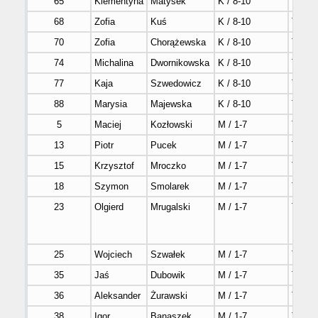
65
Klementyna
Matysek
K / 8-10
Tak
68
Zofia
Kuś
K / 8-10
Tak
70
Zofia
Chorążewska
K / 8-10
Tak
74
Michalina
Dwornikowska
K / 8-10
Tak
77
Kaja
Szwedowicz
K / 8-10
Tak
88
Marysia
Majewska
K / 8-10
Tak
5
Maciej
Kozłowski
M / 1-7
Tak
13
Piotr
Pucek
M / 1-7
Tak
15
Krzysztof
Mroczko
M / 1-7
Tak
18
Szymon
Smolarek
M / 1-7
Tak
23
Olgierd
Mrugalski
M / 1-7
Tak
25
Wojciech
Szwałek
M / 1-7
Tak
35
Jaś
Dubowik
M / 1-7
Tak
36
Aleksander
Żurawski
M / 1-7
Tak
38
Igor
Banaszek
M / 1-7
Tak