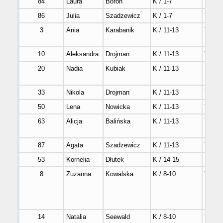
84
Laura
Boroń
K / 1-7
Tak
86
Julia
Szadzewicz
K / 1-7
Tak
3
Ania
Karabanik
K / 11-13
Tak
10
Aleksandra
Drojman
K / 11-13
Tak
20
Nadia
Kubiak
K / 11-13
Tak
33
Nikola
Drojman
K / 11-13
Tak
50
Lena
Nowicka
K / 11-13
Tak
63
Alicja
Balińska
K / 11-13
Tak
87
Agata
Szadzewicz
K / 11-13
Tak
53
Kornelia
Dłutek
K / 14-15
Tak
8
Zuzanna
Kowalska
K / 8-10
Tak
14
Natalia
Seewald
K / 8-10
Tak