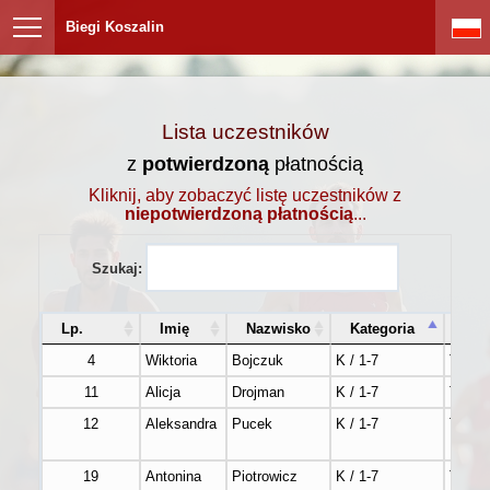
Biegi Koszalin
Lista uczestników
z
potwierdzoną
płatnością
Kliknij, aby zobaczyć listę uczestników z
niepotwierdzoną płatnością
...
Szukaj:
Lp.
Imię
Nazwisko
Kategoria
Zap
4
Wiktoria
Bojczuk
K / 1-7
Tak
11
Alicja
Drojman
K / 1-7
Tak
12
Aleksandra
Pucek
K / 1-7
Tak
19
Antonina
Piotrowicz
K / 1-7
Tak