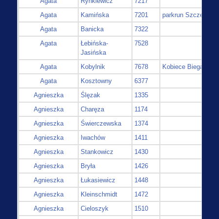
Agata
Rynkiewicz
7217
Agata
Kamińska
7201
parkrun Szczecin
Agata
Banicka
7322
Agata
Łebińska-
7528
Jasińska
Agata
Kobylnik
7678
Kobiece Bieganie
Agata
Kosztowny
6377
Agnieszka
Ślęzak
1335
Agnieszka
Charęza
1174
Agnieszka
Świerczewska
1374
Agnieszka
Iwachów
1411
Agnieszka
Stankowicz
1430
Agnieszka
Bryła
1426
Agnieszka
Łukasiewicz
1448
Agnieszka
Kleinschmidt
1472
Agnieszka
Cieloszyk
1510