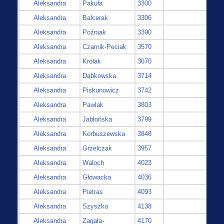
Aleksandra
Pakuła
3300
Aleksandra
Balcerak
3306
Aleksandra
Poźniak
3390
Aleksandra
Czarnik-Peciak
3570
Aleksandra
Królak
3670
Aleksandra
Dąbkowska
3714
Aleksandra
Piskunowicz
3742
Aleksandra
Pawlak
3803
Aleksandra
Jabłońska
3799
Aleksandra
Korbuszewska
3848
Aleksandra
Grzelczak
3957
Aleksandra
Waloch
4023
Aleksandra
Głowacka
4036
Aleksandra
Pietras
4093
Aleksandra
Szyszka
4138
Aleksandra
Zagała-
4170