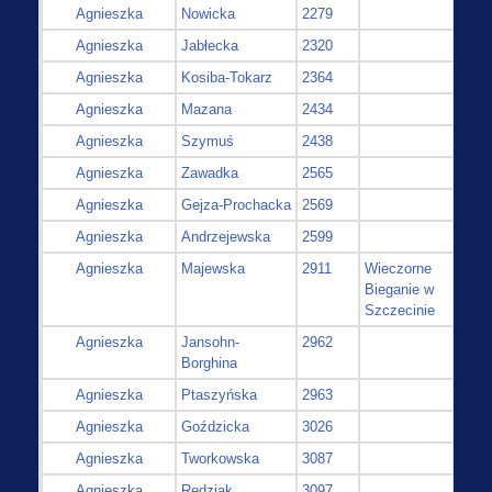
Agnieszka
Nowicka
2279
Agnieszka
Jabłecka
2320
Agnieszka
Kosiba-Tokarz
2364
Agnieszka
Mazana
2434
Agnieszka
Szymuś
2438
Agnieszka
Zawadka
2565
Agnieszka
Gejza-Prochacka
2569
Agnieszka
Andrzejewska
2599
Agnieszka
Majewska
2911
Wieczorne
Bieganie w
Szczecinie
Agnieszka
Jansohn-
2962
Borghina
Agnieszka
Ptaszyńska
2963
Agnieszka
Goździcka
3026
Agnieszka
Tworkowska
3087
Agnieszka
Rędziak
3097