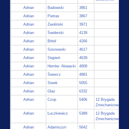
Adrian
Badowski
3861
Adrian
Pietras
3867
Adrian
Zwoliński
3971
Adrian
Świderski
4139
Adrian
Bittel
4266
Adrian
Sosnowski
4617
Adrian
Stępień
4639
Adrian
Hemler -Nowacki
4808
Adrian
Świercz
4881
Adrian
Siwek
5055
Adrian
Głaz
6332
Adrian
Czop
5406
12 Brygada
Zmechanizowana
Adrian
Łuczkiewicz
5389
12 Brygada
Zmechanizowana
Adrian
Adamiszyn
5642