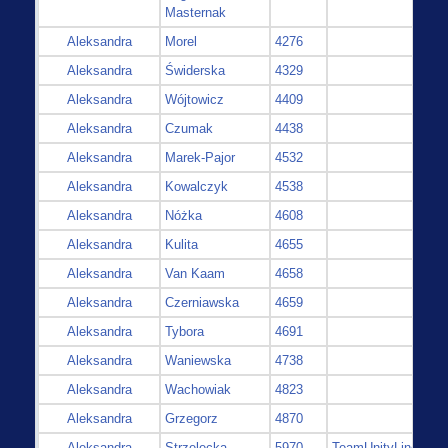
Masternak
Aleksandra
Morel
4276
Aleksandra
Świderska
4329
Aleksandra
Wójtowicz
4409
Aleksandra
Czumak
4438
Aleksandra
Marek-Pajor
4532
Aleksandra
Kowalczyk
4538
Aleksandra
Nóżka
4608
Aleksandra
Kulita
4655
Aleksandra
Van Kaam
4658
Aleksandra
Czerniawska
4659
Aleksandra
Tybora
4691
Aleksandra
Waniewska
4738
Aleksandra
Wachowiak
4823
Aleksandra
Grzegorz
4870
Aleksandra
Strzelecka
5970
TeamUnityLine