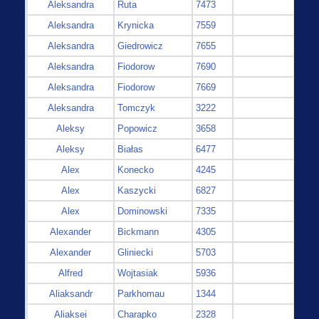
Aleksandra
Ruta
7473
Aleksandra
Krynicka
7559
Aleksandra
Giedrowicz
7655
Aleksandra
Fiodorow
7690
Aleksandra
Fiodorow
7669
Aleksandra
Tomczyk
3222
Aleksy
Popowicz
3658
Aleksy
Białas
6477
Alex
Konecko
4245
Alex
Kaszycki
6827
Alex
Dominowski
7335
Alexander
Bickmann
4305
Alexander
Gliniecki
5703
Alfred
Wojtasiak
5936
Aliaksandr
Parkhomau
1344
Aliaksei
Charapko
2328