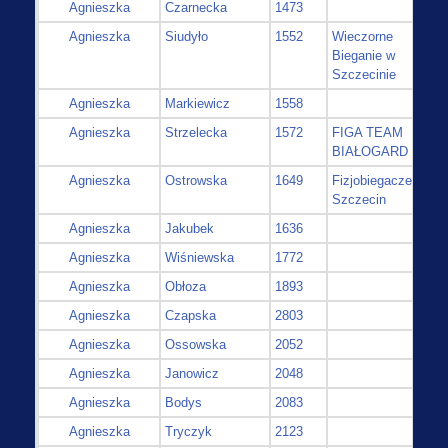
Agnieszka
Czarnecka
1473
Agnieszka
Siudyło
1552
Wieczorne
Bieganie w
Szczecinie
Agnieszka
Markiewicz
1558
Agnieszka
Strzelecka
1572
FIGA TEAM
BIAŁOGARD
Agnieszka
Ostrowska
1649
Fizjobiegacze
Szczecin
Agnieszka
Jakubek
1636
Agnieszka
Wiśniewska
1772
Agnieszka
Obłoza
1893
Agnieszka
Czapska
2803
Agnieszka
Ossowska
2052
Agnieszka
Janowicz
2048
Agnieszka
Bodys
2083
Agnieszka
Tryczyk
2123