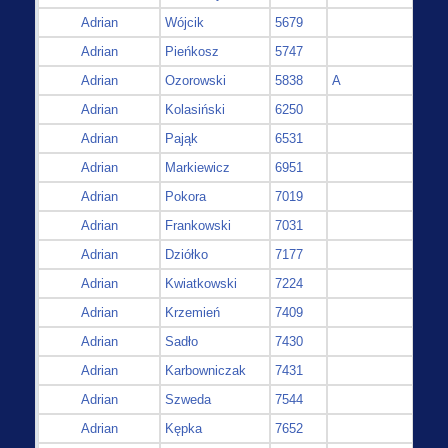
Adrian
Wójcik
5679
Adrian
Pieńkosz
5747
Adrian
Ozorowski
5838
A
Adrian
Kolasiński
6250
Adrian
Pająk
6531
Adrian
Markiewicz
6951
Adrian
Pokora
7019
Adrian
Frankowski
7031
Adrian
Dziółko
7177
Adrian
Kwiatkowski
7224
Adrian
Krzemień
7409
Adrian
Sadło
7430
Adrian
Karbowniczak
7431
Adrian
Szweda
7544
Adrian
Kępka
7652