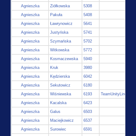
Agnieszka
Ziółkowska
5308
Agnieszka
Pakuła
5408
Agnieszka
Ławrynowicz
5641
Agnieszka
Justyńska
5741
Agnieszka
Szymańska
5702
Agnieszka
Witkowska
5772
Agnieszka
Kosmaczewska
5940
Agnieszka
Kruk
3980
Agnieszka
Kędzierska
6042
Agnieszka
Sekutowicz
6180
Agnieszka
Wiśniewska
6193
TeamUnityLine
Agnieszka
Kacalska
6423
Agnieszka
Galus
6503
Agnieszka
Maciejkowicz
6537
Agnieszka
Surowiec
6591