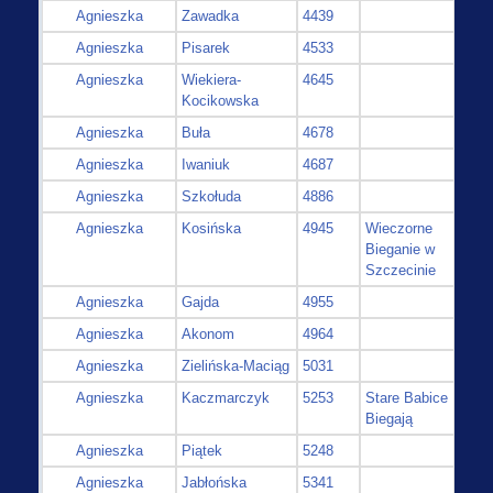
Agnieszka
Zawadka
4439
Agnieszka
Pisarek
4533
Agnieszka
Wiekiera-
4645
Kocikowska
Agnieszka
Buła
4678
Agnieszka
Iwaniuk
4687
Agnieszka
Szkołuda
4886
Agnieszka
Kosińska
4945
Wieczorne
Bieganie w
Szczecinie
Agnieszka
Gajda
4955
Agnieszka
Akonom
4964
Agnieszka
Zielińska-Maciąg
5031
Agnieszka
Kaczmarczyk
5253
Stare Babice
Biegają
Agnieszka
Piątek
5248
Agnieszka
Jabłońska
5341