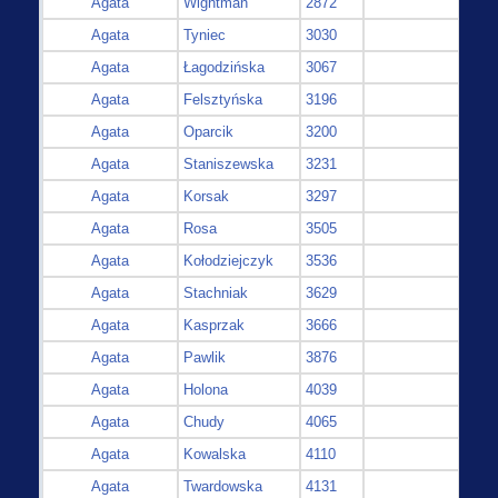
Agata
Wightman
2872
Agata
Tyniec
3030
Agata
Łagodzińska
3067
Agata
Felsztyńska
3196
Agata
Oparcik
3200
Agata
Staniszewska
3231
Agata
Korsak
3297
Agata
Rosa
3505
Agata
Kołodziejczyk
3536
Agata
Stachniak
3629
Agata
Kasprzak
3666
Agata
Pawlik
3876
Agata
Holona
4039
Agata
Chudy
4065
Agata
Kowalska
4110
Agata
Twardowska
4131