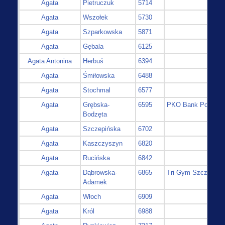
Agata
Pietruczuk
5714
Agata
Wszołek
5730
Agata
Szparkowska
5871
Agata
Gębala
6125
Agata Antonina
Herbuś
6394
Agata
Śmiłowska
6488
Agata
Stochmal
6577
Agata
Grębska-
6595
PKO Bank Polski
Bodzęta
Agata
Szczepińska
6702
Agata
Kaszczyszyn
6820
Agata
Rucińska
6842
Agata
Dąbrowska-
6865
Tri Gym Szczecin
Adamek
Agata
Włoch
6909
Agata
Król
6988