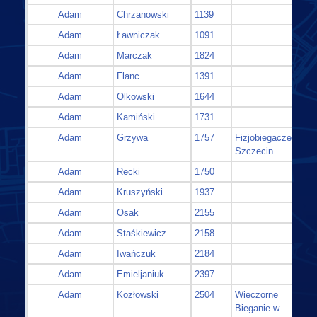
Adam
Chrzanowski
1139
Adam
Ławniczak
1091
Adam
Marczak
1824
Adam
Flanc
1391
Adam
Olkowski
1644
Adam
Kamiński
1731
Adam
Grzywa
1757
Fizjobiegacze
Szczecin
Adam
Recki
1750
Adam
Kruszyński
1937
Adam
Osak
2155
Adam
Staśkiewicz
2158
Adam
Iwańczuk
2184
Adam
Emieljaniuk
2397
Adam
Kozłowski
2504
Wieczorne
Bieganie w