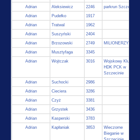
Adrian
Aleksiewicz
2246
parkrun Szczecin
Adrian
Pudełko
1917
Adrian
Tratwal
1962
Adrian
Suszyński
2404
Adrian
Brzozowski
2749
MILIONERZY
Adrian
Musztyfaga
3345
Adrian
Wojtczak
3016
Wojskowy Klub
HDK PCK w
Szczecinie
Adrian
Suchocki
2986
Adrian
Cieciera
3286
Adrian
Czyż
3381
Adrian
Grzystek
3436
Adrian
Kasperski
3783
Adrian
Kapłaniak
3853
Wieczorne
Bieganie w
Szczecinie