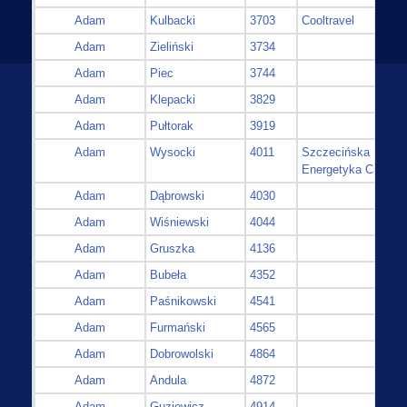
Adam
Kulbacki
3703
Cooltravel
Adam
Zieliński
3734
Adam
Piec
3744
Adam
Klepacki
3829
Adam
Pułtorak
3919
Adam
Wysocki
4011
Szczecińska
Energetyka Cieplna
Adam
Dąbrowski
4030
Adam
Wiśniewski
4044
Adam
Gruszka
4136
Adam
Bubeła
4352
Adam
Paśnikowski
4541
Adam
Furmański
4565
Adam
Dobrowolski
4864
Adam
Andula
4872
Adam
Guziewicz
4914