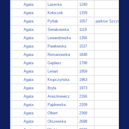
Agata
Lasecka
1240
Agata
Kołoczek
1339
Agata
Pytlak
1057
parkrun Szczecin
Agata
Sierakowska
1119
Agata
Lewandowska
1356
Agata
Pawłowska
1537
Agata
Romanowska
1648
Agata
Gajdasz
1798
Agata
Lenart
1859
Agata
Krupczyńska
1963
Agata
Bryła
1973
Agata
Araszkiewicz
2166
Agata
Pajdowska
2209
Agata
Olbert
2368
Agata
Olszewska
2698