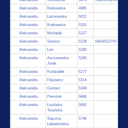
Aleksandra
Rutkowska
4985
Aleksandra
Łaźniowska
5021
Aleksandra
Krukowska
5101
Aleksandra
Michalak
5127
Aleksandra
Smarsz
5134
SMARSZYKI
Aleksandra
Łoń
5180
Aleksandra
Arciszewska-
5240
Jurak
Aleksandra
Kurdziałek
5277
Aleksandra
Filipowicz
5314
Aleksandra
Gontarz
5349
Aleksandra
Pierożek
5666
Aleksandra
Łozińska
5692
Toruńska
Aleksandra
Ślączka-
5748
Lebiedzińska