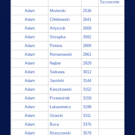
Szczecinie
Adam
Misterski
2536
Adam
Chlebowski
2641
Adam
Artyszuk
2668
Adam
Strzępka
3582
Adam
Pintera
2808
Adam
Romanowski
2861
Adam
Najbar
2929
Adam
Siekawa
3012
Adam
Jasiński
3144
Adam
Kieszkowski
3152
Adam
Przewoźnik
3159
Adam
Łukasiewicz
3198
Adam
Osiecki
3311
Adam
Buca
3376
Adam
Rzeszowski
3579