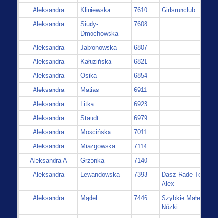
Aleksandra
Kliniewska
7610
Girlsrunclub
Aleksandra
Siudy-
7608
Dmochowska
Aleksandra
Jabłonowska
6807
Aleksandra
Kałuzińska
6821
Aleksandra
Osika
6854
Aleksandra
Matias
6911
Aleksandra
Litka
6923
Aleksandra
Staudt
6979
Aleksandra
Mościńska
7011
Aleksandra
Miazgowska
7114
Aleksandra A
Grzonka
7140
Aleksandra
Lewandowska
7393
Dasz Rade Team
Alex
Aleksandra
Mądel
7446
Szybkie Małe
Nóżki