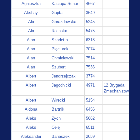
Agnieszka
Kaciupa-Schur
4667
Akshay
Gupta
3649
Ala
Gorazdowska
5245
Ala
Rolinska
5475
Alan
Szarletta
6313
Alan
Pięciurek
7074
Alan
Chmielewski
7514
Alan
Szubert
7536
Albert
Jendrzejczak
3774
Albert
Jagodnicki
4971
12 Brygada
Zmechanizowana
Albert
Wirecki
5154
Aldona
Bartnik
6456
Aleks
Zych
5662
Aleks
Celej
6511
Aleksander
Banaszek
2659