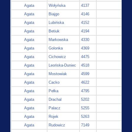
Agata
Wołyńska
4137
Agata
Biajgo
4146
Agata
Lubińska
4152
Agata
Betiuk
4194
Agata
Markowska
4330
Agata
Golonka
4369
Agata
Cichowicz
4475
Agata
Leońska-Duniec
4518
Agata
Mostowiak
4599
Agata
Cacko
4622
Agata
Pełka
4795
Agata
Drachal
5202
Agata
Palacz
5255
Agata
Rojek
5263
Agata
Rudowicz
7149