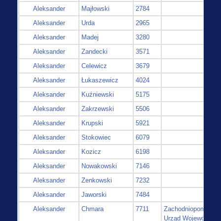
Aleksander
Majłowski
2784
Aleksander
Urda
2965
Aleksander
Madej
3280
Aleksander
Zandecki
3571
Aleksander
Celewicz
3679
Aleksander
Łukaszewicz
4024
Aleksander
Kuźniewski
5175
Aleksander
Zakrzewski
5506
Aleksander
Krupski
5921
Aleksander
Stokowiec
6079
Aleksander
Kozicz
6198
Aleksander
Nowakowski
7146
Aleksander
Zenkowski
7232
Aleksander
Jaworski
7484
Aleksander
Chmara
7711
Zachodniopomorski
Urząd Wojewódzki