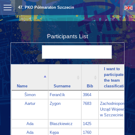
47. PKO Półmaraton Szczecin
Participants List
Search:
I want to
participate in
the team
Name
Surname
Bib
classification
Šimon
Ferančík
3964
Aartur
Zygon
7683
Zachodniopomorski
Urząd Wojewódzki
w Szczecinie
Ada
Błaszkiewicz
1425
Ada
Kępa
1760