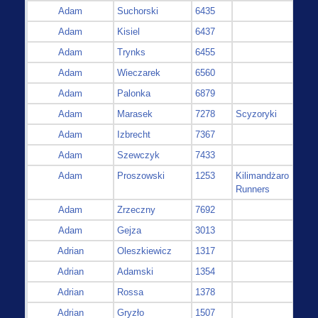
Adam
Suchorski
6435
Adam
Kisiel
6437
Adam
Trynks
6455
Adam
Wieczarek
6560
Adam
Palonka
6879
Adam
Marasek
7278
Scyzoryki
Adam
Izbrecht
7367
Adam
Szewczyk
7433
Adam
Proszowski
1253
Kilimandżaro
Runners
Adam
Zrzeczny
7692
Adam
Gejza
3013
Adrian
Oleszkiewicz
1317
Adrian
Adamski
1354
Adrian
Rossa
1378
Adrian
Gryzło
1507