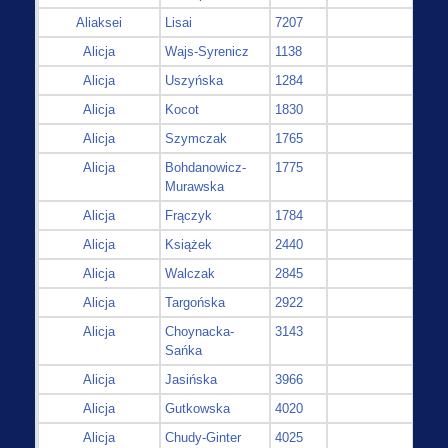
Aliaksei
Lisai
7207
Alicja
Wajs-Syrenicz
1138
Alicja
Uszyńska
1284
Alicja
Kocot
1830
Alicja
Szymczak
1765
Alicja
Bohdanowicz-
1775
Murawska
Alicja
Frączyk
1784
Alicja
Książek
2440
Alicja
Walczak
2845
Alicja
Targońska
2922
Alicja
Choynacka-
3143
Sańka
Alicja
Jasińska
3966
Alicja
Gutkowska
4020
Alicja
Chudy-Ginter
4025