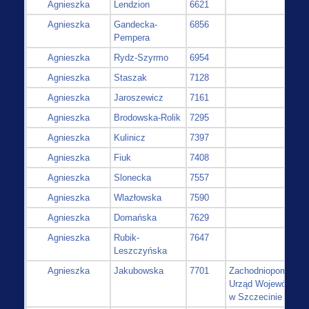
Agnieszka
Lendzion
6621
Agnieszka
Gandecka-
6856
Pempera
Agnieszka
Rydz-Szyrmo
6954
Agnieszka
Staszak
7128
Agnieszka
Jaroszewicz
7161
Agnieszka
Brodowska-Rolik
7295
Agnieszka
Kulinicz
7397
Agnieszka
Fiuk
7408
Agnieszka
Slonecka
7557
Agnieszka
Wlazłowska
7590
Agnieszka
Domańska
7629
Agnieszka
Rubik-
7647
Leszczyńska
Agnieszka
Jakubowska
7701
Zachodniopomorski
Urząd Wojewódzki
w Szczecinie